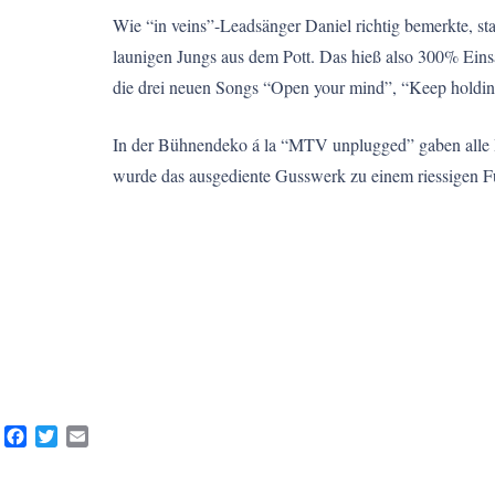
Wie “in veins”-Leadsänger Daniel richtig bemerkte, st
launigen Jungs aus dem Pott. Das hieß also 300% Ein
die drei neuen Songs “Open your mind”, “Keep holdin
In der Bühnendeko á la “MTV unplugged” gaben alle Ba
wurde das ausgediente Gusswerk zu einem riessigen Fu
Facebook
Twitter
Email