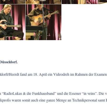
 Düsseldorf.
ldorft/Heerdt fand am 18. April ein Videodreh im Rahmen der Examens
ch “RadioLukas & die Funkhausband” und die Essener “in veins”. Die v
rofis waren somit auch eine ganze Menge an Technikpersonal samt E