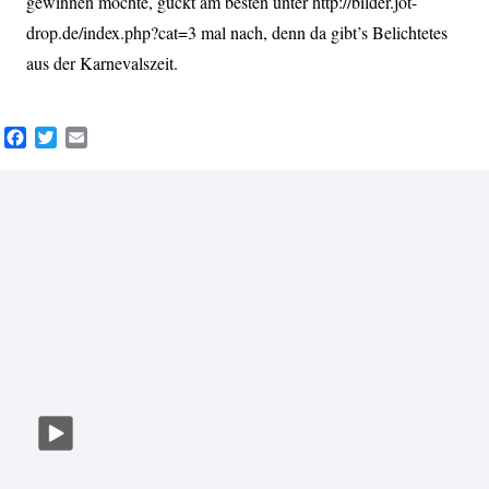
gewinnen möchte, guckt am besten unter
http://bilder.jot-
drop.de/index.php?cat=3
mal nach, denn da gibt’s Belichtetes
aus der Karnevalszeit.
Facebook
Twitter
Email