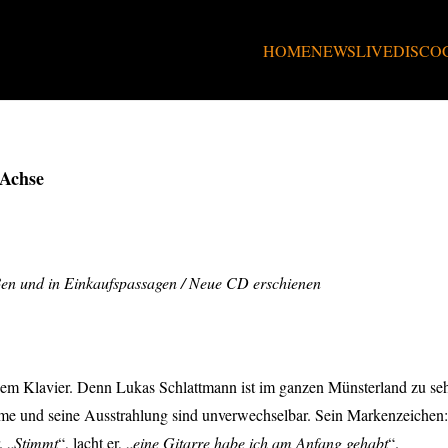
HOME
NEWS
LIVE
DISCO
 Achse
ßen und in Einkaufspassagen / Neue CD erschienen
em Klavier. Denn Lukas Schlattmann ist im ganzen Münsterland zu seh
e und seine Ausstrahlung sind unverwechselbar. Sein Markenzeichen: s
. „
Stimmt
“, lacht er, „
eine Gitarre habe ich am Anfang gehabt
“.