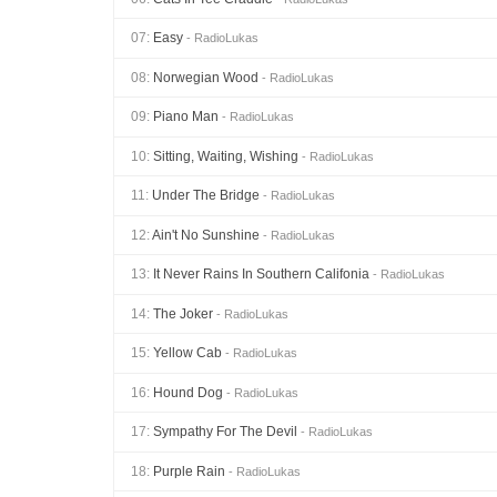
07:
Easy
- RadioLukas
08:
Norwegian Wood
- RadioLukas
09:
Piano Man
- RadioLukas
10:
Sitting, Waiting, Wishing
- RadioLukas
11:
Under The Bridge
- RadioLukas
12:
Ain't No Sunshine
- RadioLukas
13:
It Never Rains In Southern Califonia
- RadioLukas
14:
The Joker
- RadioLukas
15:
Yellow Cab
- RadioLukas
16:
Hound Dog
- RadioLukas
17:
Sympathy For The Devil
- RadioLukas
18:
Purple Rain
- RadioLukas