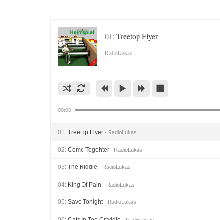
01:
Treetop Flyer
RadioLukas
00:00
01:
Treetop Flyer
- RadioLukas
02:
Come Togehter
- RadioLukas
03:
The Riddle
- RadioLukas
04:
King Of Pain
- RadioLukas
05:
Save Tonight
- RadioLukas
06:
Cats In Tee Craddle
- RadioLukas