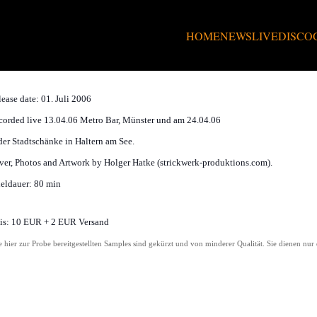
HOME
NEWS
LIVE
DISCO
adioLukas – Live@Home (oder auch: Heimspi
ease date: 01. Juli 2006
orded live 13.04.06 Metro Bar, Münster und am 24.04.06
der Stadtschänke in Haltern am See.
er, Photos and Artwork by Holger Hatke (strickwerk-produktions.com).
eldauer: 80 min
is:
10
EUR + 2 EUR Versand
e hier zur Probe bereitgestellten Samples sind gekürzt und von minderer Qualität. Sie dienen nu