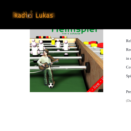
R
Rel
Rec
in 
Cov
Spi
Pre
(Di