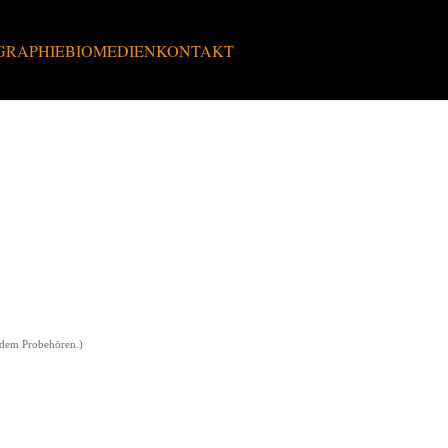
GRAPHIE
BIO
MEDIEN
KONTAKT
el)
r dem Probehören.)